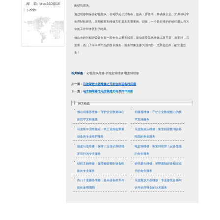
66
传 真: 0757-226195
33
地 址: 佛山市顺德区
容桂镇容里新发路25
号天富来五金城十期3
楼318(皓兴精密)
新闻资讯
联系人: 林先生
手 机：1379001673
8
砂轮磨
网 站: www.hxpc36
增加，
0.com
邮 箱: hxpc360@16
首先，
3.com
砂轮磨
整。在