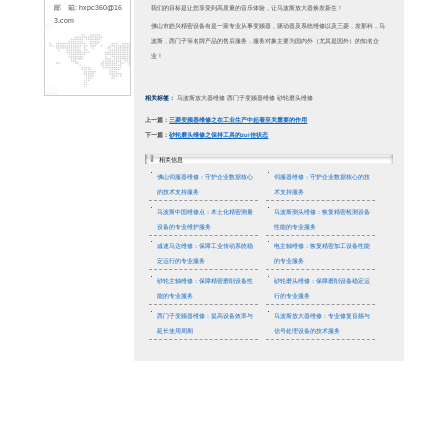
66
传 真: 0757-226195
33
地 址: 佛山市顺德区
容桂镇容里新发路25
号天富来五金城十期3
楼318(皓兴精密)
新闻资讯
联系人: 林先生
手 机：1379001673
8
您的马
网 站: www.hxpc36
供高效
0.com
邮 箱: hxpc360@16
信号，
3.com
能会出
助您解